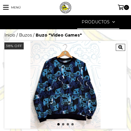
MENÚ
0
PRODUCTOS
Inicio
/
Buzos
/
Buzo "Video Games"
38
%
OFF