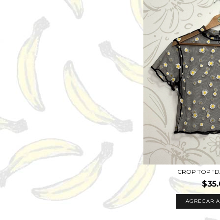
CROP TOP "D
$35
AGREGAR A