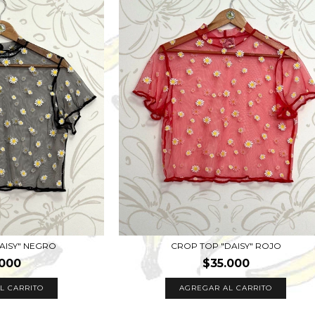
AISY" NEGRO
CROP TOP "DAISY" ROJO
.000
$35.000
L CARRITO
AGREGAR AL CARRITO