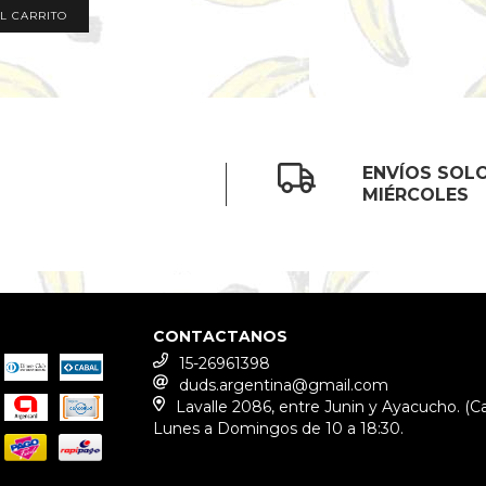
L CARRITO
ENVÍOS SOL
MIÉRCOLES
CONTACTANOS
15-26961398
duds.argentina@gmail.com
Lavalle 2086, entre Junin y Ayacucho. (C
Lunes a Domingos de 10 a 18:30.