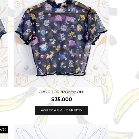
CROP TOP "POKEMON"
$35.000
AGREGAR AL CARRITO
VO