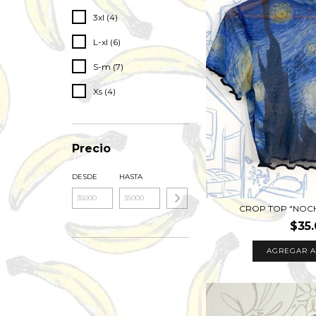
3xl (4)
L-xl (6)
S-m (7)
Xs (4)
Precio
DESDE
HASTA
CROP TOP "NOC
$35
AGREGAR A