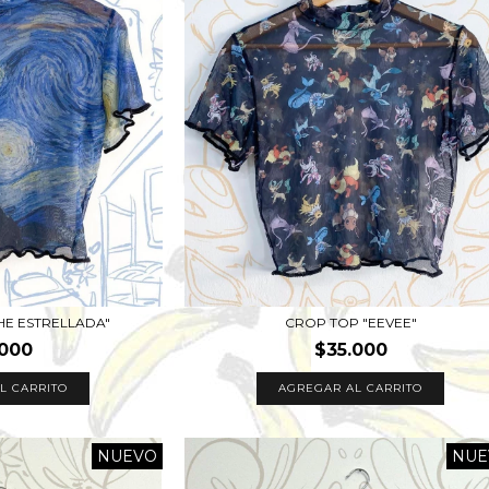
HE ESTRELLADA"
CROP TOP "EEVEE"
.000
$35.000
L CARRITO
AGREGAR AL CARRITO
NUEVO
NUE