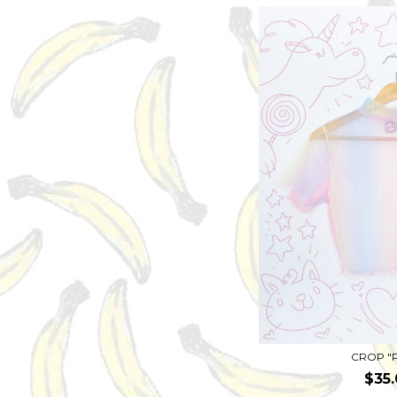
CROP "
$35